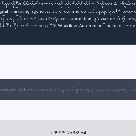
်ရှားလိုပြီး၊ မိမိတို့၏ဒေတာများကို ကိုယ်တိုင်ထိန်းချုပ်လိုကာ၊ AI ၏စွမ
ital marketing agencies, နှင့် e-commerce လုပ်ငန်းရှင်များ** အတွ
ြှုပ်နှံမှုဖြင့် အကန့်အသတ်မရှိသော automation စွမ်းဆောင်ရည်ကို ပေးစွ
းရှိပြီး ပြိုင်ဘက်ကင်းသော “AI Workflow Automation” solution တစ်ခုဖ
teractive Software Review. ဤသုံးသပ်ချက်သည် ပညာပေးရန်အတွက်
+959252566954