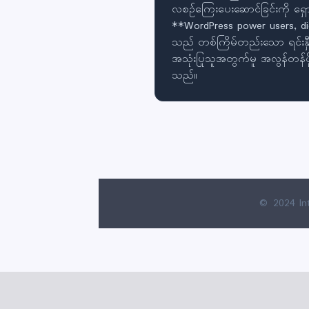
လစဉ်ကြေးပေးဆောင်ခြင်းကို ရှောင
**WordPress power users, dig
သည် တစ်ကြိမ်တည်းသော ရင်းနှီးမ
အသုံးပြုသူအတွက်မူ အလွန်တန်ဖို
သည်။
© 2024 In