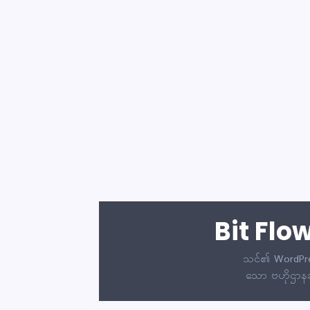
Bit Flo
သင်၏ WordPress
သော ဗဟိုဌာနချု