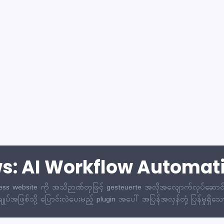
ws: AI Workflow Automat
 website ကို အသိဉာဏ်တုဖြင့် gesteuerte အလိုအလျောက်လုပ်ဆောင်မှုမျ
ပ်အဖြစ်သို့ ပြောင်းလဲပေးမည့် plugin အပေါ် အပြန်အလှန်တုံ့ပြန်မှုရှိသ