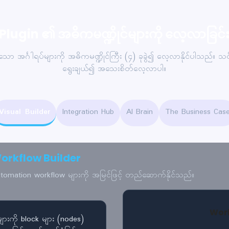
Plugin ၏ အဓိကမဏ္ဍိုင်များကို လေ့လာခြင်
သော အင်္ဂါရပ်များကို အဓိကမဏ္ဍိုင်ကြီး (၄) ခုခွဲ၍ လေ့လာနိုင်ပါသည်။ 
ရွေးချယ်၍ အသေးစိတ်လေ့လာပါ။
Visual Builder
Integration Hub
AI Brain
The Business Cas
orkflow Builder
tomation workflow များကို အမြင်ဖြင့် တည်ဆောက်နိုင်သည်။
Wor
ားကို block များ (nodes)