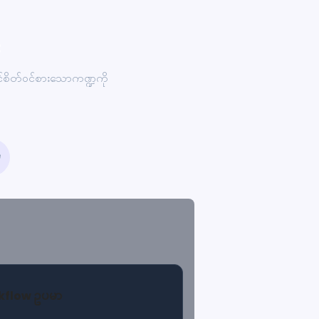
း
သင်စိတ်ဝင်စားသောကဏ္ဍကို
e
kflow ဥပမာ