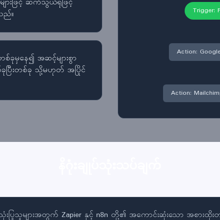
များဖြင့် ဆက်သွယ်ရုံဖြင့်
Trigger:
သည်။
Action: Google
စ်ခုမှနေ၍ အဆင့်များစွာ
ပြီးတစ်ခု သို့မဟုတ် အပြိုင်
Action: Mailchi
နိဂုံးချုပ်သုံးသပ်ချက်
းပြုသူများအတွက် Zapier နှင့် n8n တို့၏ အကောင်းဆုံးသော အစားထိုးတ