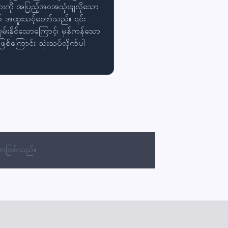
်းအားကို အပြည့်အဝအသုံးချလိုသော
က် အထူးသင့်တော်သည်။ ၎င်း
မ်းနိုင်သောကြောင့်၊ မှန်ကန်သော
ြစ်ကြောင်း သုံးသပ်လိုက်ပါ
သာဖြစ်သည်။