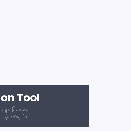
ion Tool
ား ပြုလုပ်နိုင်
ော သုံးသပ်ချက်။