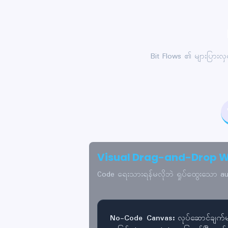
Bit Flows ၏ များပြားလှ
Visual Drag-and-Drop W
Code ရေးသားရန်မလိုဘဲ ရှုပ်ထွေးသော au
No-Code Canvas:
လုပ်ဆောင်ချက်မျ