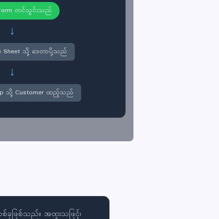
 Form တင်သွင်းသည်
↓
 Sheet သို့ ဒေတာပို့သည်
↓
mp သို့ Customer ထည့်သည်
စ်ခုဖြစ်သည်။ အထူးသဖြင့်၊